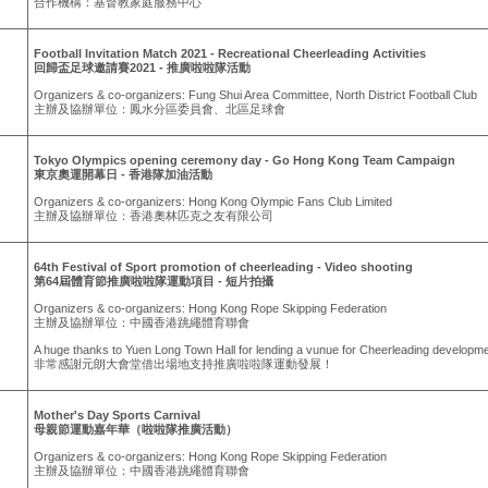
合作機構：基督教家庭服務中心
Football Invitation Match 2021 - Recreational Cheerleading Activities
回歸盃足球邀請賽2021 - 推廣啦啦隊活動
Organizers & co-organizers: Fung Shui Area Committee, North District Football Club
主辦及協辦單位：鳳水分區委員會、北區足球會
Tokyo Olympics opening ceremony day - Go Hong Kong Team Campaign
東京奧運開幕日 - 香港隊加油活動
Organizers & co-organizers: Hong Kong Olympic Fans Club Limited
主辦及協辦單位：香港奧林匹克之友有限公司
64th Festival of Sport promotion of cheerleading - Video shooting
第64屆體育節推廣啦啦隊運動項目 - 短片拍攝
Organizers & co-organizers: Hong Kong Rope Skipping Federation
主辦及協辦單位：中國香港跳繩體育聯會
A huge thanks to Yuen Long Town Hall for lending a vunue for Cheerleading developme
非常感謝元朗大會堂借出場地支持推廣啦啦隊運動發展！
Mother's Day Sports Carnival
母親節運動嘉年華（啦啦隊推廣活動）
Organizers & co-organizers: Hong Kong Rope Skipping Federation
主辦及協辦單位：中國香港跳繩體育聯會