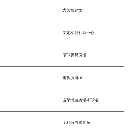
大興體育館
安定友愛社區中心
環球貿易廣場
電視廣播城
曬草灣遊樂場棒球場
伊利莎白體育館