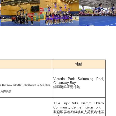
地點
Victoria Park Swimming Pool,
Causeway Bay
rs Bureau, Sports Federation & Olympic
銅鑼灣維園游泳池
匹克委員會
True Light Villa District Elderly
Community Centre，Kwun Tong
觀塘翠屏道3號4樓真光苑長者地區