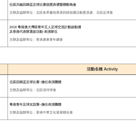
社區共融回歸盃足球比賽頒獎典禮暨聯歡晚會
主辦及協辦單位：北區各界慶祝香港回歸祖國活動委員會、北區足球會
2018 粵港澳大灣區青年五人足球交流計劃啟動禮
及香港代表隊選拔活動-表演隊伍
主辦及協辦單位：香港廣東青年總會
活動名稱 Activity
北區回歸盃足球比賽~擔任表演團體
主辦及協辦單位：北區清河球會
粵港青年足球友誼賽~擔任表演團體
主辦及協辦單位：香港中華文化發展聯合會