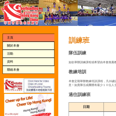
主頁
訓練班
關於本會
隊伍訓練
活動
資料
如欲舉辦訓練課程或希望由本會推薦
聯絡本會
教練培訓
本會定期舉辦教練培訓課程，凡16
意！如貴隊伍或團體有最少１０位人
過往訓練班
日期